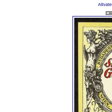
Altvate